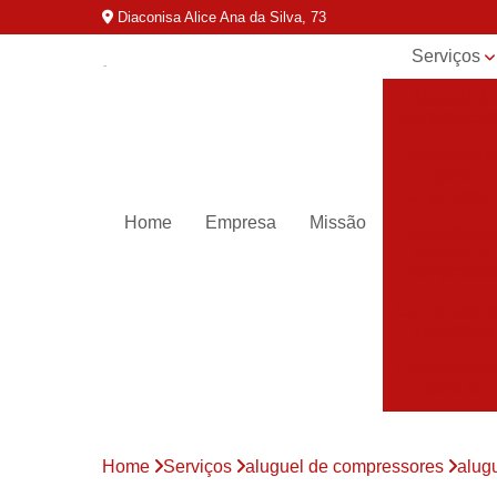
Diaconisa Alice Ana da Silva, 73
Serviços
Aluguel de
compressor
Assistênci
para
compressor
Home
Empresa
Missão
Assistênci
técnica de
compresso
Compressor
industriais
Compressor
para ar
Compressor
parafuso
Home
Serviços
aluguel de compressores
alug
Compressor