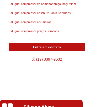
afuso
Compressor de Ar Parafuso
aluguel compressor de ar menor preço Mogi Mirim
Compressor de Ar Schulz Parafuso
aluguel compressor ar schulz Santa Gertrudes
Compressor do Ar
Compressor Rotativo Ar
aluguel compressor ar Caieiras
afuso
Unidade Compressora de Ar
aluguel compressor preços Sorocaba
Compressor de Ar Parafuso Schulz
Compressor de Parafuso Atlas Copco
Entre em contato
so Duplo
Compressor Parafuso
p
Compressor Parafuso Atlas Copco
(19) 3397-9502
geração
Compressor Parafuso Schulz
arafuso
Compressor Tipo Parafuso
Compressor de Ar Comprimido Usado
Usado
Compressor de Ar Schulz Usado
o
Compressor de Ar Usado Schulz
Isabela