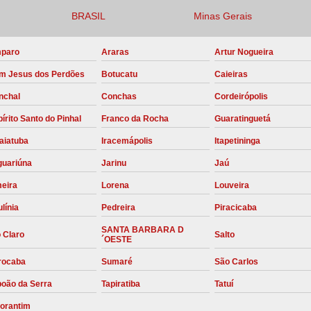
BRASIL
Minas Gerais
Compressor para Locação
Locação Compressor Elétri
paro
Araras
Artur Nogueira
Locação de Compressor de Alt
m Jesus dos Perdões
Botucatu
Caieiras
Locação de C
nchal
Conchas
Cordeirópolis
Locação de Compressor de Ar Co
írito Santo do Pinhal
Franco da Rocha
Guaratinguetá
Locação de Compressores
aiatuba
Iracemápolis
Itapetininga
Manutenção Corretiva de Compres
guariúna
Jarinu
Jaú
Manutenção d
meira
Lorena
Louveira
línia
Pedreira
Piracicaba
Manutenção Preve
SANTA BARBARA D
Manutenção Preven
 Claro
Salto
´OESTE
Manutenção Pre
rocaba
Sumaré
São Carlos
Manutenção P
boão da Serra
Tapiratiba
Tatuí
Manutenção Prev
torantim