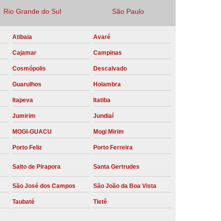
Rio Grande do Sul
São Paulo
Locação Compressor de Ar Parafuso
co
Locação de Compressor a Diesel
Atibaia
Avaré
a Pressão
Locação de Compressor de Ar
Cajamar
Campinas
ompressor de Ar a Diesel
Cosmópolis
Descalvado
mprimido
Locação de Compressor Parafuso
Guarulhos
Holambra
Compressor de Ar Manutenção Preventiva
Itapeva
Itatiba
sores
Manutenção Corretiva em Compressor
Jumirim
Jundiaí
e Compressores Parafuso
MOGI-GUACU
Mogi Mirim
Porto Feliz
Porto Ferreira
ntiva Compressor Atlas Copco
tiva Compressor de Ar Schulz
Salto de Pirapora
Santa Gertrudes
ventiva Compressor Schulz
São José dos Campos
São João da Boa Vista
reventiva de Compressor
Taubaté
Tietê
entiva de Compressor de Ar