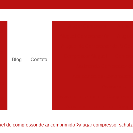
Alugar Compressor
Alugar
es
Aluguel Compressor Ar
Alugue
a
Aluguel de Compressor de Ar Co
es
Compressor Aluguel
Compres
Blog
Contato
a
Assistencia Compressor de
r
Assistencia de Compressor
es
Assistencia T
Assistencia Tecnica de Compressor
es
Assistencia Tecnica em Compr
es
Assistência em Compressor
uel de compressor de ar comprimido
alugar compressor schulz
Assistência
es