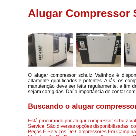
usados
Alugar Compressor 
Conserto d
compressor
Filtros de a
Locação d
compresso
Manutençã
de
compresso
O alugar compressor schulz Valinhos é dispo
Manutençã
altamente qualificados e potentes. Aliás, os com
de
manutenção deve ser feita regularmente, a fim 
compressor
sejam corrigidas. Daí a importância de contar com 
Peças par
compressor
Buscando o alugar compressor
Redes de a
comprimid
Está procurando por alugar compressor schulz Val
Service. São diversas opções disponibilizadas, 
Venda de
Peças E Serviços De Compressores Em Campina
compresso