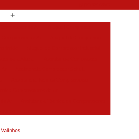
(19) 3397-9502
 Compressor de Ar
Aluguel Compressor
l Compressor de Ar
Aluguel de Compressor
mprimido
Aluguel de Compressor Industrial
sor para Alugar
Assistencia Compressor
 Ar
Assistencia Compressor Schulz
es
Assistencia Tecnica Compressores
ecnica Compressores de Ar
 de Ar
Assistencia Tecnica de Compressores
essores
Compressor Assistencia Tecnica
Assistência em Compressor Atlas Copco
 Valinhos
 em Compressor Chicago