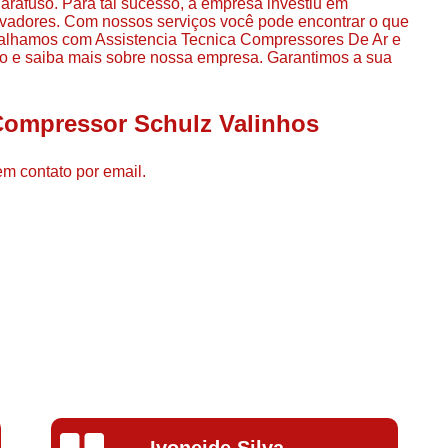
fuso. Para tal sucesso, a empresa investiu em
Compressor de Ar de Par
vadores. Com nossos serviços você pode encontrar o que
abalhamos com Assistencia Tecnica Compressores De Ar e
Compressor de Ar Rotativo
sco e saiba mais sobre nossa empresa. Garantimos a sua
Compressor de Ar Tipo Parafuso
Compressores de Ar Par
Compressor Schulz Valinhos
Compressor a Parafuso
em contato por email.
Compressor de Parafuso
Compressor de Parafu
Compressor Parafuso 15h
Compressor Parafuso Refri
Compressor Rotativo de P
Compressor Ar Usado
Compressor de Ar Parafuso 
Compressor de Ar Usad
Silvana Alves