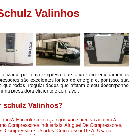
Assistência em
Schulz Valinhos
e
Assistência em Compressor Ingerso
es
Assistência em Compressor Schulz
r
Assistência Técnic
e
r
Assistência Técnica em Compressor
o
Compressor de Ar Grande In
r
Compressor de Ar Industrial Par
nibilizado por uma empresa que atua com equipamentos
o
Compressor de Refrigeraçã
pressores são excelentes fontes de energia e, por isso, sua
de que todas irregularidades que afetam o seu desempenho
es
Compressor Industrial G
uma prestadora eficiente e confiável.
a
Compressor Industrial Par
es
 schulz Valinhos?
Compressor Refrigeração Ind
r
o
Compressor Ar Compr
inhos? Encontre a solução que você precisa aqui na Air
como Compressores Industriais, Aluguel De Compressores,
Compressor de Ar a Para
s, Compressores Usados, Compressor De Ar Usado,
r