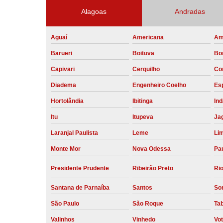
Alagoas
Andradas
Aguaí
Americana
Am
Barueri
Boituva
Bo
Capivari
Cerquilho
Co
Diadema
Engenheiro Coelho
Esp
Hortolândia
Ibitinga
Ind
Itu
Itupeva
Ja
Laranjal Paulista
Leme
Li
Monte Mor
Nova Odessa
Pau
Presidente Prudente
Ribeirão Preto
Rio
Santana de Parnaíba
Santos
So
São Paulo
São Roque
Ta
Valinhos
Vinhedo
Vo