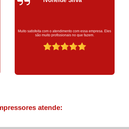
Compressor de Parafuso 
Compressor Schulz Usado
Com
Conserto Compressor Atla
Super satisfeita com o serviço prestado, atendimento muito
Conserto Compressor de Ar Schu
Eles
bom! colaoradores educado e transparente, destaque para o
colaborador Claudinei excelente profissional!
Conserto Compressor Ingerso
Conserto Compressor 
Conserto de Compressor de
Manutenção de Ar C
Filtro Coalescente para Ar Com
Filtro Compressor
Filtro de
Filtro de Ar Comprimido para C
mpressores atende:
Filtro de óleo para Compr
Filtros para Compressor
Aluguel de Compressor de 