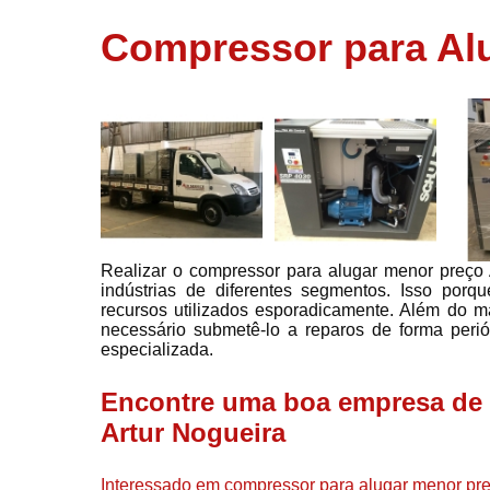
usados
Compressor para Alu
Conserto d
compressor
Filtros de a
Locação d
compresso
Manutençã
de
compresso
Realizar o compressor para alugar menor preço 
Manutençã
indústrias de diferentes segmentos. Isso por
de
recursos utilizados esporadicamente. Além do m
compressor
necessário submetê-lo a reparos de forma peri
Peças par
especializada.
compressor
Encontre uma boa empresa de 
Redes de a
comprimid
Artur Nogueira
Venda de
compresso
Interessado em compressor para alugar menor pre