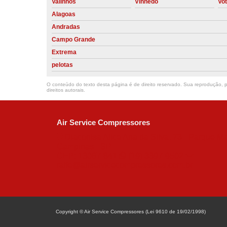
Valinhos
Vinhedo
Vo
Alagoas
Andradas
Campo Grande
Extrema
pelotas
O conteúdo do texto desta página é de direito reservado. Sua reprodução, pa
direitos autorais
.
Air Service Compressores
Diaconisa Alice Ana da Silva, 73 - Parque Ma
Campinas - SP
CEP: 13067-841
(19) 3397-9502
ralfe@airservicecompressores.com.br
Copyright © Air Service Compressores (Lei 9610 de 19/02/1998)