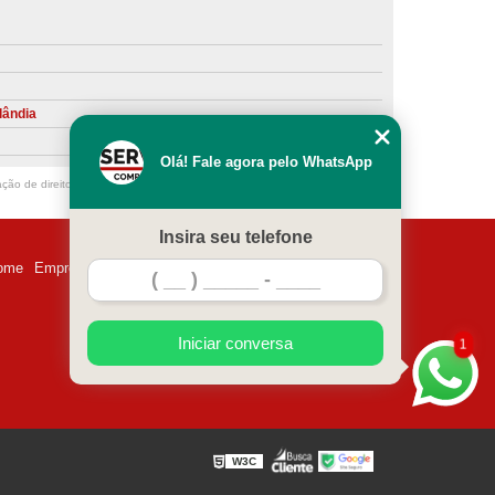
ntiva de Compressor Parafuso
eventiva de Compressores
sores de Ar
Compressor Schulz Manutenção
lândia
ompressores
Manutenção Compressor
Olá! Fale agora pelo WhatsApp
r
Manutenção Compressor de Ar Direto
ação de direito autoral – artigo 184 do Código Penal –
Lei 9610/98 - Lei de
chulz
Manutenção Compressor Parafuso
Insira seu telefone
ulz
Manutenção de Compressor de Ar
ome
Empresa
Missão
Serviços
Contato
Mapa do site
 em Compressor de Ar
ompressor de Ar Comprimido
Iniciar conversa
1
essor
Loja de Peças para Compressor de Ar
res
Manutenção para Compressor de Ar
eças de Reposição para Compressores de Ar
W3C
z
Peças para Compressor Atlas Copco