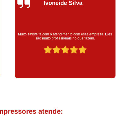
Compressor de Parafuso 
Silvana Alves
Compressor Schulz Usado
Com
Conserto Compressor Atla
Conserto Compressor de Ar Schu
Super satisfeita com o serviço prestado, atendimento muito
bom! colaoradores educado e transparente, destaque para o
Conserto Compressor Ingerso
colaborador Claudinei excelente profissional!
Conserto Compressor 
Conserto de Compressor de
Manutenção de Ar C
Filtro Coalescente para Ar Com
Filtro Compressor
Filtro de
Filtro de Ar Comprimido para C
Filtro de óleo para Compr
mpressores atende:
Filtros para Compressor
Aluguel de Compressor de 