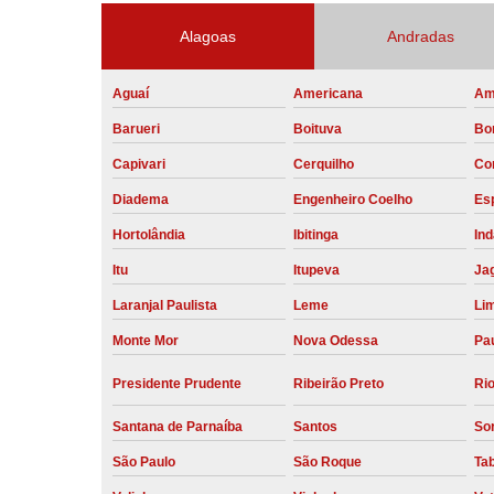
Alagoas
Andradas
Aguaí
Americana
Am
Barueri
Boituva
Bo
Capivari
Cerquilho
Co
Diadema
Engenheiro Coelho
Esp
Hortolândia
Ibitinga
Ind
Itu
Itupeva
Ja
Laranjal Paulista
Leme
Li
Monte Mor
Nova Odessa
Pau
Presidente Prudente
Ribeirão Preto
Rio
Santana de Parnaíba
Santos
So
São Paulo
São Roque
Ta