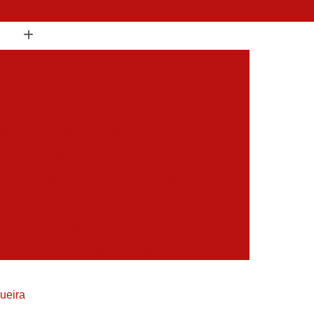
(19) 3397-9502
 Compressor de Ar
Aluguel Compressor
l Compressor de Ar
Aluguel de Compressor
mprimido
Aluguel de Compressor Industrial
sor para Alugar
Assistencia Compressor
 Ar
Assistencia Compressor Schulz
es
Assistencia Tecnica Compressores
ecnica Compressores de Ar
 de Ar
Assistencia Tecnica de Compressores
essores
Compressor Assistencia Tecnica
Assistência em Compressor Atlas Copco
ueira
 em Compressor Chicago