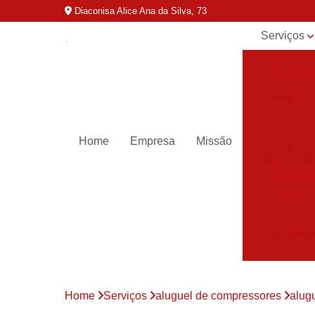
Diaconisa Alice Ana da Silva, 73
Serviços
Aluguel de
compressor
Assistênci
para
compressor
Home
Empresa
Missão
Assistênci
técnica de
compresso
Compressor
industriais
Compressor
para ar
Compressor
parafuso
Home
Serviços
aluguel de compressores
alug
Compressor