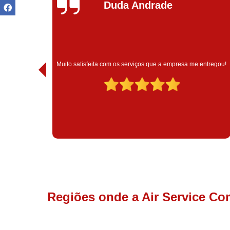
Ivoneide Silva
Muito satisfeita com o atendimento com essa empresa. Eles
ntregou!
são muito profissionais no que fazem.
Regiões onde a Air Service Co