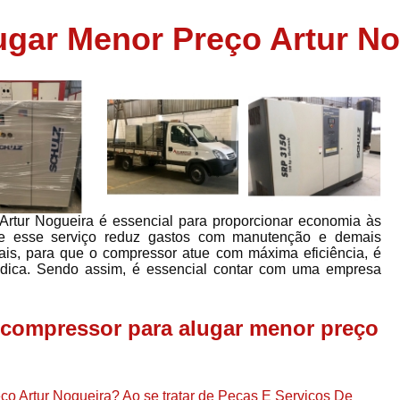
Assistência em
gar Menor Preço Artur No
e
Assistência em Compressor Ingerso
es
Assistência em Compressor Schulz
r
Assistência Técnic
e
r
Assistência Técnica em Compressor
o
Compressor de Ar Grande In
r
Compressor de Ar Industrial Par
Artur Nogueira é essencial para proporcionar economia às
o
Compressor de Refrigeraçã
que esse serviço reduz gastos com manutenção e demais
ais, para que o compressor atue com máxima eficiência, é
es
Compressor Industrial G
ódica. Sendo assim, é essencial contar com uma empresa
a
Compressor Industrial Par
es
Compressor Refrigeração Ind
compressor para alugar menor preço
r
o
Compressor Ar Compr
Compressor de Ar a Para
r
ço Artur Nogueira? Ao se tratar de Peças E Serviços De