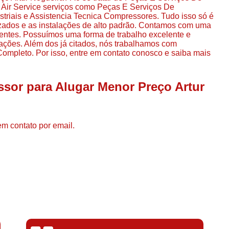
Compressor de Ar de Par
Air Service serviços como Peças E Serviços De
iais e Assistencia Tecnica Compressores. Tudo isso só é
Compressor de Ar Rotativo
lizados e as instalações de alto padrão. Contamos com uma
ientes. Possuímos uma forma de trabalho excelente e
Compressor de Ar Tipo Parafuso
mações. Além dos já citados, nós trabalhamos com
mpleto. Por isso, entre em contato conosco e saiba mais
Compressores de Ar Par
Compressor a Parafuso
sor para Alugar Menor Preço Artur
Compressor de Parafuso
Compressor de Parafu
em contato por email.
Compressor Parafuso 15h
Compressor Parafuso Refri
Compressor Rotativo de P
Compressor Ar Usado
Compressor de Ar Parafuso 
Compressor de Ar Usad