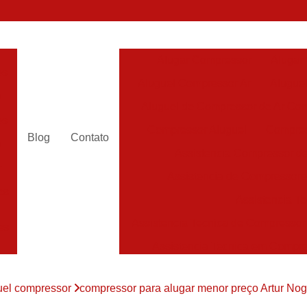
Alugar Compressor
Alugar
es
Aluguel Compressor Ar
Alugue
a
Aluguel de Compressor de Ar Co
es
Compressor Aluguel
Compres
Blog
Contato
a
Assistencia Compressor de
r
Assistencia de Compressor
es
Assistencia T
Assistencia Tecnica de Compressor
es
Assistencia Tecnica em Compr
es
Assistência em Compressor
uel compressor
compressor para alugar menor preço Artur Nog
Assistência
es