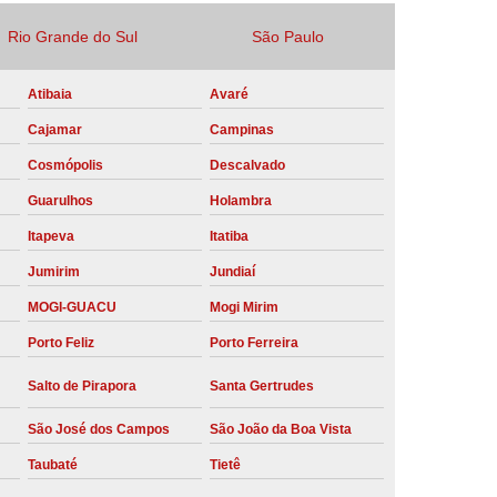
Locação Compressor de Ar Parafuso
Rio Grande do Sul
São Paulo
co
Locação de Compressor a Diesel
Atibaia
Avaré
a Pressão
Locação de Compressor de Ar
Cajamar
Campinas
ompressor de Ar a Diesel
Cosmópolis
Descalvado
mprimido
Locação de Compressor Parafuso
Guarulhos
Holambra
Compressor de Ar Manutenção Preventiva
Itapeva
Itatiba
sores
Manutenção Corretiva em Compressor
Jumirim
Jundiaí
e Compressores Parafuso
MOGI-GUACU
Mogi Mirim
ntiva Compressor Atlas Copco
Porto Feliz
Porto Ferreira
tiva Compressor de Ar Schulz
Salto de Pirapora
Santa Gertrudes
ventiva Compressor Schulz
São José dos Campos
São João da Boa Vista
reventiva de Compressor
Taubaté
Tietê
entiva de Compressor de Ar