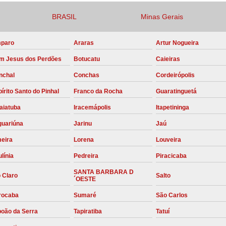
Compressor para Locação
BRASIL
Minas Gerais
Locação Compressor Elétri
paro
Araras
Artur Nogueira
Locação de Compressor de Alt
m Jesus dos Perdões
Botucatu
Caieiras
Locação de C
nchal
Conchas
Cordeirópolis
Locação de Compressor de Ar Co
írito Santo do Pinhal
Franco da Rocha
Guaratinguetá
Locação de Compressores
aiatuba
Iracemápolis
Itapetininga
Manutenção Corretiva de Compres
guariúna
Jarinu
Jaú
Manutenção d
meira
Lorena
Louveira
Manutenção Preve
línia
Pedreira
Piracicaba
Manutenção Preven
SANTA BARBARA D
 Claro
Salto
´OESTE
Manutenção Pre
rocaba
Sumaré
São Carlos
Manutenção P
boão da Serra
Tapiratiba
Tatuí
Manutenção Prev