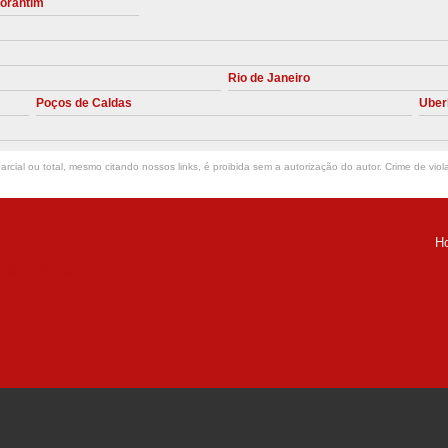
torantim
Manutenção Preve
Manutenção Pr
Rio de Janeiro
Manutenção Preventiva em Compres
Poços de Caldas
Uber
Empresa de Manutenção de C
Manutenção Compressor de A
rcial ou total, mesmo citando nossos links, é proibida sem a autorização do autor. Crime de viol
Manutenção Compressor de Ar S
Manutenção Compressor Sch
H
Manutenção
ria Helena -
Manutenção em C
Manutenção no Cabeçote de Compr
Loja de Peças para Compresso
Peças de Compressor de Ar
P
Peças do Compressor Schul