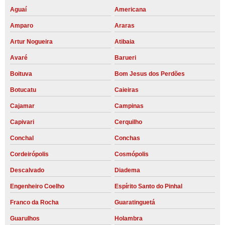
Aguaí
Americana
Amparo
Araras
Artur Nogueira
Atibaia
Avaré
Barueri
Boituva
Bom Jesus dos Perdões
Botucatu
Caieiras
Cajamar
Campinas
Capivari
Cerquilho
Conchal
Conchas
Cordeirópolis
Cosmópolis
Descalvado
Diadema
Engenheiro Coelho
Espírito Santo do Pinhal
Franco da Rocha
Guaratinguetá
Guarulhos
Holambra