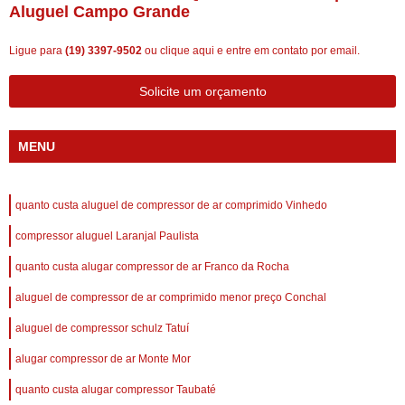
Aluguel Campo Grande
Ligue para
(19) 3397-9502
ou
clique aqui
e entre em contato por email.
Solicite um orçamento
MENU
quanto custa aluguel de compressor de ar comprimido Vinhedo
compressor aluguel Laranjal Paulista
quanto custa alugar compressor de ar Franco da Rocha
aluguel de compressor de ar comprimido menor preço Conchal
aluguel de compressor schulz Tatuí
alugar compressor de ar Monte Mor
quanto custa alugar compressor Taubaté