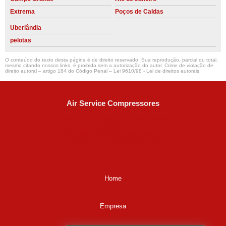
Extrema
Poços de Caldas
Uberlândia
pelotas
O conteúdo do texto desta página é de direito reservado. Sua reprodução, parcial ou total,
mesmo citando nossos links, é proibida sem a autorização do autor. Crime de violação de
direito autoral – artigo 184 do Código Penal –
Lei 9610/98 - Lei de direitos autorais
.
Air Service Compressores
Diaconisa Alice Ana da Silva, 73 - Parque Maria Helena -
Campinas - SP
CEP: 13067-841
(19) 3397-9502
ralfe@airservicecompressores.com.br
Home
Empresa