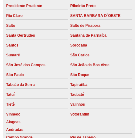
Presidente Prudente
Ribeirão Preto
Rio Claro
SANTA BARBARA D´OESTE
Salto
Salto de Pirapora
Santa Gertrudes
Santana de Parnaíba
Santos
Sorocaba
Sumaré
São Carlos
São José dos Campos
São João da Boa Vista
São Paulo
São Roque
Taboão da Serra
Tapiratiba
Tatuí
Taubaté
Tietê
Valinhos
Vinhedo
Votorantim
Alagoas
Andradas
Campo Grande
Rio de Janeiro