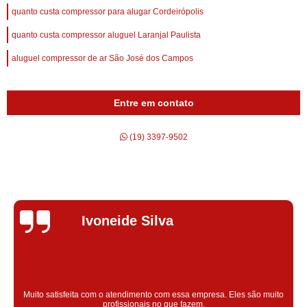
quanto custa compressor para alugar Cordeirópolis
quanto custa compressor aluguel Laranjal Paulista
aluguel compressor de ar São José dos Campos
Entre em contato
(19) 3397-9502
Silvana Alves
Super satisfeita com o serviço prestado, atendimento muito bom!
colaoradores educado e transparente, destaque para o colaborador