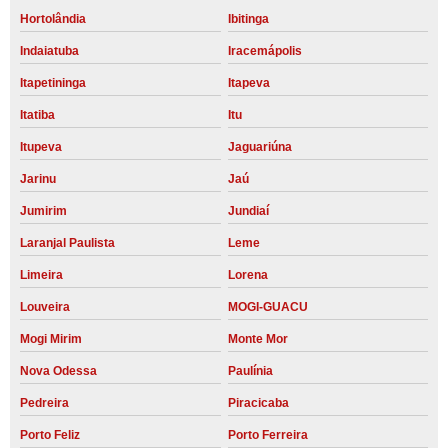
Hortolândia
Ibitinga
Indaiatuba
Iracemápolis
Itapetininga
Itapeva
Itatiba
Itu
Itupeva
Jaguariúna
Jarinu
Jaú
Jumirim
Jundiaí
Laranjal Paulista
Leme
Limeira
Lorena
Louveira
MOGI-GUACU
Mogi Mirim
Monte Mor
Nova Odessa
Paulínia
Pedreira
Piracicaba
Porto Feliz
Porto Ferreira