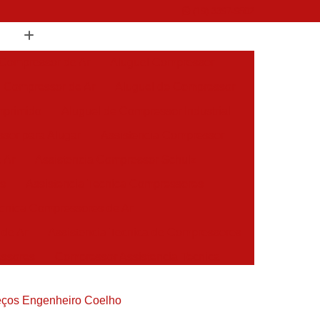
(19) 3397-9502
 Compressor de Ar
Aluguel Compressor
l Compressor de Ar
Aluguel de Compressor
mprimido
Aluguel de Compressor Industrial
sor para Alugar
Assistencia Compressor
 Ar
Assistencia Compressor Schulz
es
Assistencia Tecnica Compressores
ecnica Compressores de Ar
 de Ar
Assistencia Tecnica de Compressores
essores
Compressor Assistencia Tecnica
Assistência em Compressor Atlas Copco
reços Engenheiro Coelho
 em Compressor Chicago