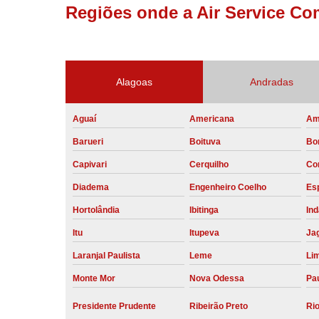
Regiões onde a Air Service Co
Alagoas
Andradas
Aguaí
Americana
Am
Barueri
Boituva
Bo
Capivari
Cerquilho
Co
Diadema
Engenheiro Coelho
Esp
Hortolândia
Ibitinga
Ind
Itu
Itupeva
Ja
Laranjal Paulista
Leme
Li
Monte Mor
Nova Odessa
Pau
Presidente Prudente
Ribeirão Preto
Rio