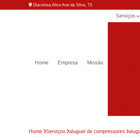
Diaconisa Alice Ana da Silva, 73
Serviços
Aluguel de
compressor
Assistênci
para
compressor
Home
Empresa
Missão
Assistênci
técnica de
compresso
Compressor
industriais
Compressor
para ar
Compressor
parafuso
Home
Serviços
aluguel de compressores
alug
Compressor