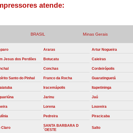
mpressores atende:
Compressor para Locação
Locação Compressor Elétri
Locação de Compressor de Alt
BRASIL
Minas Gerais
Locação de C
Locação de Compressor de Ar Co
paro
Araras
Artur Nogueira
Locação de Compressores
m Jesus dos Perdões
Botucatu
Caieiras
nchal
Conchas
Cordeirópolis
Manutenção Corretiva de Compres
írito Santo do Pinhal
Franco da Rocha
Guaratinguetá
Manutenção d
aiatuba
Iracemápolis
Itapetininga
Manutenção Preve
guariúna
Jarinu
Jaú
Manutenção Preven
meira
Lorena
Louveira
Manutenção Pre
línia
Pedreira
Piracicaba
Manutenção P
SANTA BARBARA D
 Claro
Salto
Manutenção Prev
´OESTE