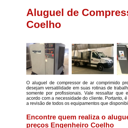
usados
Aluguel de Compres
Conserto d
compressor
Coelho
Filtros de a
Locação d
compresso
Manutençã
de
compresso
Manutençã
de
compressor
O aluguel de compressor de ar comprimido pr
desejam versatilidade em suas rotinas de trabal
Peças par
somente por profissionais. Vale ressaltar que
compressor
acordo com a necessidade do cliente. Portanto, é
a revisão de todos os equipamentos que disponibil
Redes de a
comprimid
Encontre quem realiza o alugu
Venda de
preços Engenheiro Coelho
compresso