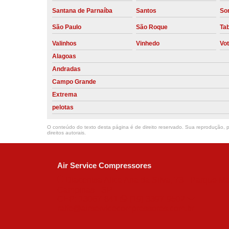
Santana de Parnaíba
Santos
So
São Paulo
São Roque
Ta
Valinhos
Vinhedo
Vo
Alagoas
Andradas
Campo Grande
Extrema
pelotas
O conteúdo do texto desta página é de direito reservado. Sua reprodução, pa
direitos autorais
.
Air Service Compressores
Diaconisa Alice Ana da Silva, 73 - Parque Ma
Campinas - SP
CEP: 13067-841
(19) 3397-9502
ralfe@airservicecompressores.com.br