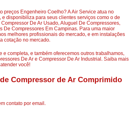
Compressor de Ar de Par
o preços Engenheiro Coelho? A Air Service atua no
Compressor de Ar Rotativo
 disponibiliza para seus clientes serviços como o de
, Compressor De Ar Usado, Aluguel De Compressores,
Compressor de Ar Tipo Parafuso
os De Compressores Em Campinas. Para uma maior
 nos melhores profissionais do mercado, e em instalações
Compressores de Ar Par
oa cotação no mercado.
Compressor a Parafuso
e e completa, e também oferecemos outros trabalhamos,
Compressor de Parafuso
ressores De Ar e Compressor De Ar Industrial. Saiba mais
atender você!
Compressor de Parafu
Compressor Parafuso 15h
l de Compressor de Ar Comprimido
Compressor Parafuso Refri
Compressor Rotativo de P
em contato por email.
Compressor Ar Usado
Compressor de Ar Parafuso 
Compressor de Ar Usad