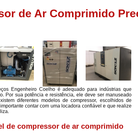
Assistência em
sor de Ar Comprimido Pre
e
Assistência em Compressor Ingerso
es
Assistência em Compressor Schulz
r
Assistência Técnic
e
r
Assistência Técnica em Compressor
o
Compressor de Ar Grande In
r
Compressor de Ar Industrial Par
o
Compressor de Refrigeraçã
es
Compressor Industrial G
eços Engenheiro Coelho é adequado para indústrias que
ho. Por sua potência e resistência, ele deve ser manuseado
a
Compressor Industrial Par
 existem diferentes modelos de compressor, escolhidos de
es
 importante contar com uma locadora confiável e que realize
Compressor Refrigeração Ind
iza.
r
o
Compressor Ar Compr
el de compressor de ar comprimido
Compressor de Ar a Para
r