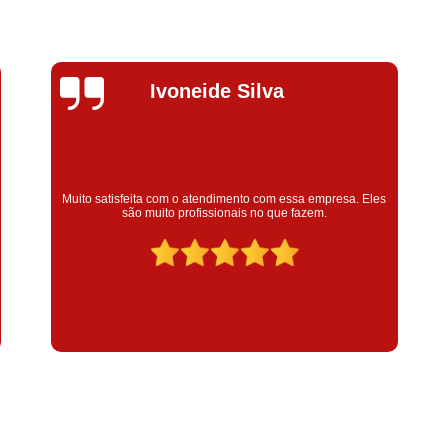
Compressor de Parafuso 
Compressor Schulz Usado
Com
Conserto Compressor Atla
Silvana Alves
Conserto Compressor de Ar Schu
Conserto Compressor Ingerso
Conserto Compressor 
Super satisfeita com o serviço prestado, atendimento muito
Conserto de Compressor de
bom! colaoradores educado e transparente, destaque para o
colaborador Claudinei excelente profissional!
Manutenção de Ar C
Filtro Coalescente para Ar Com
Filtro Compressor
Filtro de
Filtro de Ar Comprimido para C
Filtro de óleo para Compr
Filtros para Compressor
Aluguel de Compressor de 