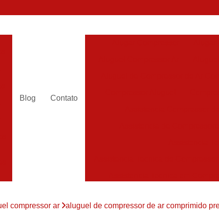
Alugar Compressor
Alugar
es
Aluguel Compressor Ar
Alugue
a
Aluguel de Compressor de Ar Co
es
Compressor Aluguel
Compres
Blog
Contato
a
Assistencia Compressor de
r
Assistencia de Compressor
es
Assistencia T
Assistencia Tecnica de Compressor
es
Assistencia Tecnica em Compr
es
Assistência em Compressor
uel compressor ar
aluguel de compressor de ar comprimido p
Assistência
es