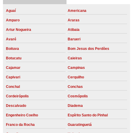
Aguaí
Americana
Amparo
Araras
Artur Nogueira
Atibaia
Avaré
Barueri
Boituva
Bom Jesus dos Perdões
Botucatu
Caieiras
Cajamar
Campinas
Capivari
Cerquilho
Conchal
Conchas
Cordeirópolis
Cosmópolis
Descalvado
Diadema
Engenheiro Coelho
Espírito Santo do Pinhal
Franco da Rocha
Guaratinguetá