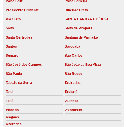
Porto Feliz
Porto Ferreira
Presidente Prudente
Ribeirão Preto
Rio Claro
SANTA BARBARA D´OESTE
Salto
Salto de Pirapora
Santa Gertrudes
Santana de Parnaíba
Santos
Sorocaba
Sumaré
São Carlos
São José dos Campos
São João da Boa Vista
São Paulo
São Roque
Taboão da Serra
Tapiratiba
Tatuí
Taubaté
Tietê
Valinhos
Vinhedo
Votorantim
Alagoas
Andradas