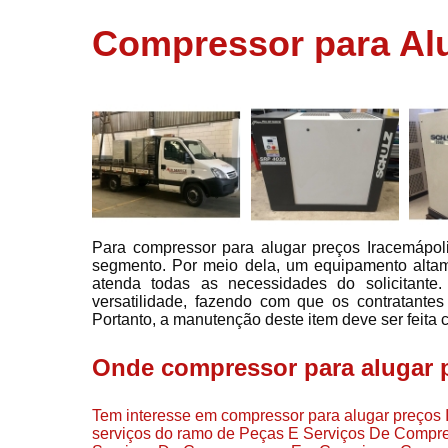
usados
Compressor para Alu
Conserto d
compressor
Filtros de a
Locação d
compresso
Manutençã
de
compresso
Para compressor para alugar preços Iracemápol
Manutençã
segmento. Por meio dela, um equipamento altame
de
atenda todas as necessidades do solicitante
compressor
versatilidade, fazendo com que os contratante
Peças par
Portanto, a manutenção deste item deve ser feita 
compressor
Onde compressor para alugar 
Redes de a
comprimid
Tem interesse em compressor para alugar preços I
Venda de
serviços do ramo de Peças E Serviços De Compre
compresso