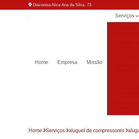
Diaconisa Alice Ana da Silva, 73
Serviços
Aluguel de
compressor
Assistênci
para
compressor
Home
Empresa
Missão
Assistênci
técnica de
compresso
Compressor
industriais
Compressor
para ar
Compressor
parafuso
Home
Serviços
aluguel de compressores
alug
Compressor