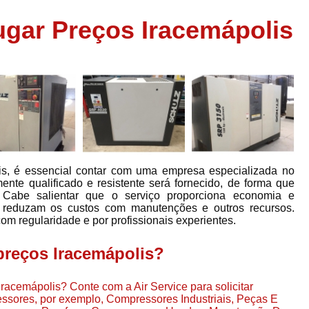
Assistência em
gar Preços Iracemápolis
e
Assistência em Compressor Ingerso
es
Assistência em Compressor Schulz
r
Assistência Técnic
e
r
Assistência Técnica em Compressor
o
Compressor de Ar Grande In
r
Compressor de Ar Industrial Par
is, é essencial contar com uma empresa especializada no
o
Compressor de Refrigeraçã
nte qualificado e resistente será fornecido, de forma que
. Cabe salientar que o serviço proporciona economia e
es
Compressor Industrial G
s reduzam os custos com manutenções e outros recursos.
a
com regularidade e por profissionais experientes.
Compressor Industrial Par
es
Compressor Refrigeração Ind
preços Iracemápolis?
r
o
Compressor Ar Compr
racemápolis? Conte com a Air Service para solicitar
Compressor de Ar a Para
ssores, por exemplo, Compressores Industriais, Peças E
r