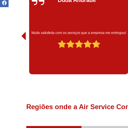
 técnico
Muito satisfeita com os serviços que a empresa me entregou!
Regiões onde a Air Service Co