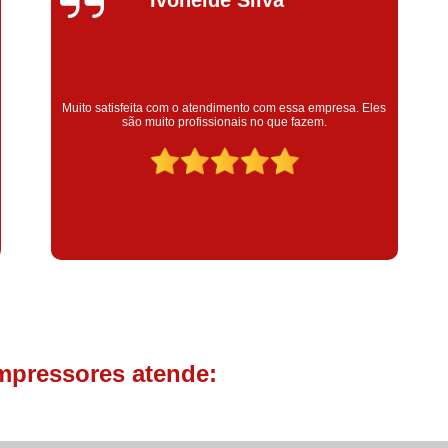
Compressor de Parafuso 
Compressor Schulz Usado
Com
Conserto Compressor Atla
Conserto Compressor de Ar Schu
Muito satisfeita com o atendimento com essa empresa. Eles
são muito profissionais no que fazem.
Conserto Compressor Ingerso
Conserto Compressor 
Conserto de Compressor de
Manutenção de Ar C
Filtro Coalescente para Ar Com
Filtro Compressor
Filtro de
Filtro de Ar Comprimido para C
mpressores atende:
Filtro de óleo para Compr
Filtros para Compressor
Aluguel de Compressor de 