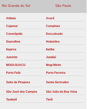
Rio Grande do Sul
São Paulo
Locação Compressor de Ar Parafuso
co
Locação de Compressor a Diesel
Atibaia
Avaré
a Pressão
Locação de Compressor de Ar
Cajamar
Campinas
ompressor de Ar a Diesel
Cosmópolis
Descalvado
mprimido
Locação de Compressor Parafuso
Guarulhos
Holambra
Compressor de Ar Manutenção Preventiva
Itapeva
Itatiba
sores
Manutenção Corretiva em Compressor
Jumirim
Jundiaí
e Compressores Parafuso
MOGI-GUACU
Mogi Mirim
Porto Feliz
Porto Ferreira
ntiva Compressor Atlas Copco
tiva Compressor de Ar Schulz
Salto de Pirapora
Santa Gertrudes
ventiva Compressor Schulz
São José dos Campos
São João da Boa Vista
reventiva de Compressor
Taubaté
Tietê
entiva de Compressor de Ar