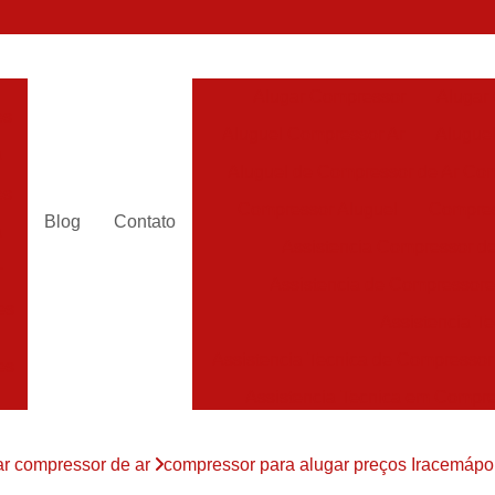
Alugar Compressor
Alugar
es
Aluguel Compressor Ar
Alugue
a
Aluguel de Compressor de Ar Co
es
Compressor Aluguel
Compres
Blog
Contato
a
Assistencia Compressor de
r
Assistencia de Compressor
es
Assistencia T
Assistencia Tecnica de Compressor
es
Assistencia Tecnica em Compr
es
Assistência em Compressor
ar compressor de ar
compressor para alugar preços Iracemápol
Assistência
es