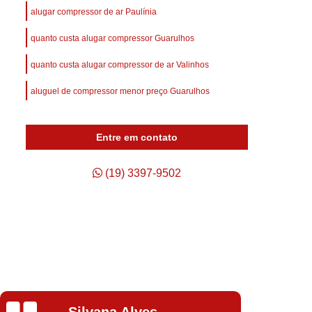
afuso
Compressor de Ar Parafuso
alugar compressor de ar Paulínia
Compressor de Ar Schulz Parafuso
quanto custa alugar compressor Guarulhos
Compressor do Ar
Compressor Rotativo Ar
quanto custa alugar compressor de ar Valinhos
afuso
Unidade Compressora de Ar
aluguel de compressor menor preço Guarulhos
Compressor de Ar Parafuso Schulz
Compressor de Parafuso Atlas Copco
Entre em contato
so Duplo
Compressor Parafuso
p
Compressor Parafuso Atlas Copco
(19) 3397-9502
geração
Compressor Parafuso Schulz
arafuso
Compressor Tipo Parafuso
Compressor de Ar Comprimido Usado
Usado
Compressor de Ar Schulz Usado
o
Compressor de Ar Usado Schulz
Silvana Alves