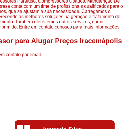
essores Parafuso, Compressores Usados, Manutenção De
Compressor de Ar de Par
sa conta com um time de profissionais qualificados para o
nos, que se ajustam a sua necessidade. Carregamos o
Compressor de Ar Rotativo
oferecendo as melhores soluções na geração e tratamento de
gmento. Também oferecemos outros serviços, como
Compressor de Ar Tipo Parafuso
primido. Entre em contato conosco para mais informações.
Compressores de Ar Par
sor para Alugar Preços Iracemápolis
Compressor a Parafuso
Compressor de Parafuso
em contato por email.
Compressor de Parafu
Compressor Parafuso 15h
Compressor Parafuso Refri
Compressor Rotativo de P
Compressor Ar Usado
Compressor de Ar Parafuso 
Compressor de Ar Usad
Ivoneide Silva