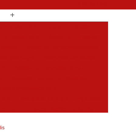
(19) 3397-9502
 Compressor de Ar
Aluguel Compressor
l Compressor de Ar
Aluguel de Compressor
mprimido
Aluguel de Compressor Industrial
sor para Alugar
Assistencia Compressor
 Ar
Assistencia Compressor Schulz
es
Assistencia Tecnica Compressores
ecnica Compressores de Ar
 de Ar
Assistencia Tecnica de Compressores
essores
Compressor Assistencia Tecnica
Assistência em Compressor Atlas Copco
is
 em Compressor Chicago