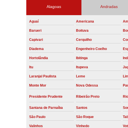
Alagoas
Andradas
Aguaí
Americana
Am
Barueri
Boituva
Bo
Capivari
Cerquilho
Co
Diadema
Engenheiro Coelho
Esp
Hortolândia
Ibitinga
Ind
Itu
Itupeva
Ja
Laranjal Paulista
Leme
Li
Monte Mor
Nova Odessa
Pau
Presidente Prudente
Ribeirão Preto
Rio
Santana de Parnaíba
Santos
So
São Paulo
São Roque
Ta
Valinhos
Vinhedo
Vo