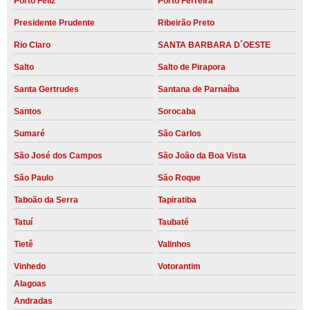
Porto Feliz
Porto Ferreira
Presidente Prudente
Ribeirão Preto
Rio Claro
SANTA BARBARA D´OESTE
Salto
Salto de Pirapora
Santa Gertrudes
Santana de Parnaíba
Santos
Sorocaba
Sumaré
São Carlos
São José dos Campos
São João da Boa Vista
São Paulo
São Roque
Taboão da Serra
Tapiratiba
Tatuí
Taubaté
Tietê
Valinhos
Vinhedo
Votorantim
Alagoas
Andradas