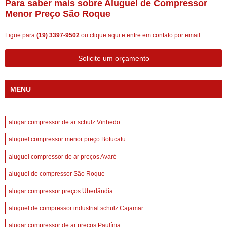
Para saber mais sobre Aluguel de Compressor
Menor Preço São Roque
Ligue para
(19) 3397-9502
ou
clique aqui
e entre em contato por email.
Solicite um orçamento
MENU
alugar compressor de ar schulz Vinhedo
aluguel compressor menor preço Botucatu
aluguel compressor de ar preços Avaré
aluguel de compressor São Roque
alugar compressor preços Uberlândia
aluguel de compressor industrial schulz Cajamar
alugar compressor de ar preços Paulínia