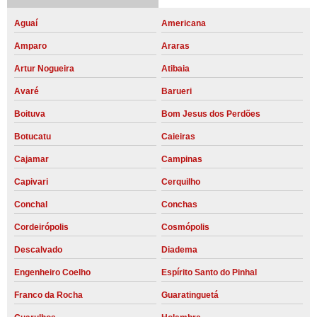
Aguaí
Americana
Amparo
Araras
Artur Nogueira
Atibaia
Avaré
Barueri
Boituva
Bom Jesus dos Perdões
Botucatu
Caieiras
Cajamar
Campinas
Capivari
Cerquilho
Conchal
Conchas
Cordeirópolis
Cosmópolis
Descalvado
Diadema
Engenheiro Coelho
Espírito Santo do Pinhal
Franco da Rocha
Guaratinguetá