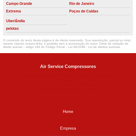
Campo Grande
Rio de Janeiro
Extrema
Poços de Caldas
Uberlândia
pelotas
O conteúdo do texto desta página é de direito reservado. Sua reprodução, parcial ou total,
mesmo citando nossos links, é proibida sem a autorização do autor. Crime de violação de
direito autoral – artigo 184 do Código Penal –
Lei 9610/98 - Lei de direitos autorais
.
Air Service Compressores
Diaconisa Alice Ana da Silva, 73 - Parque Maria Helena -
Campinas - SP
CEP: 13067-841
(19) 3397-9502
ralfe@airservicecompressores.com.br
Home
Empresa