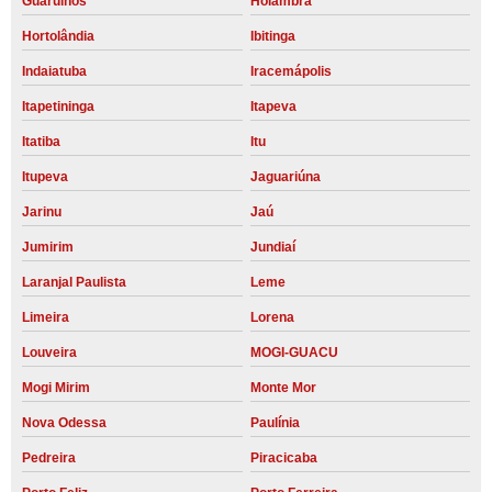
Guarulhos
Holambra
Hortolândia
Ibitinga
Indaiatuba
Iracemápolis
Itapetininga
Itapeva
Itatiba
Itu
Itupeva
Jaguariúna
Jarinu
Jaú
Jumirim
Jundiaí
Laranjal Paulista
Leme
Limeira
Lorena
Louveira
MOGI-GUACU
Mogi Mirim
Monte Mor
Nova Odessa
Paulínia
Pedreira
Piracicaba