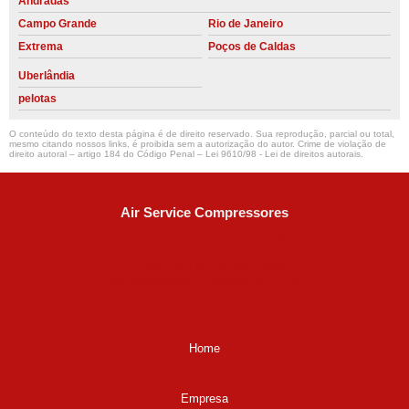
Andradas
Campo Grande
Rio de Janeiro
Extrema
Poços de Caldas
Uberlândia
pelotas
O conteúdo do texto desta página é de direito reservado. Sua reprodução, parcial ou total,
mesmo citando nossos links, é proibida sem a autorização do autor. Crime de violação de
direito autoral – artigo 184 do Código Penal –
Lei 9610/98 - Lei de direitos autorais
.
Air Service Compressores
Diaconisa Alice Ana da Silva, 73 - Parque Maria Helena -
Campinas - SP
CEP: 13067-841
(19) 3397-9502
ralfe@airservicecompressores.com.br
Home
Empresa