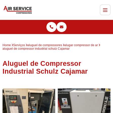
Home
Serviços
aluguel de compressores
alugar compressor de ar
aluguel de compressor industrial schulz Cajamar
Aluguel de Compressor
Industrial Schulz Cajamar