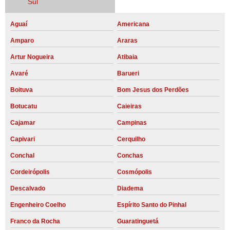
Sul
Aguaí
Americana
Amparo
Araras
Artur Nogueira
Atibaia
Avaré
Barueri
Boituva
Bom Jesus dos Perdões
Botucatu
Caieiras
Cajamar
Campinas
Capivari
Cerquilho
Conchal
Conchas
Cordeirópolis
Cosmópolis
Descalvado
Diadema
Engenheiro Coelho
Espírito Santo do Pinhal
Franco da Rocha
Guaratinguetá