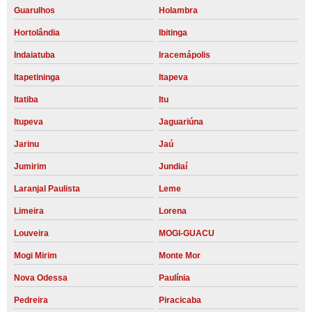
Guarulhos
Holambra
Hortolândia
Ibitinga
Indaiatuba
Iracemápolis
Itapetininga
Itapeva
Itatiba
Itu
Itupeva
Jaguariúna
Jarinu
Jaú
Jumirim
Jundiaí
Laranjal Paulista
Leme
Limeira
Lorena
Louveira
MOGI-GUACU
Mogi Mirim
Monte Mor
Nova Odessa
Paulínia
Pedreira
Piracicaba